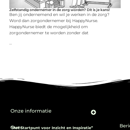
Zelfstandig ondernemer in de zorg worden? Dit is je kans!
Ben jij ondernemend en wil je werken in de zorg?
Word dan zorgondernemer bij HappyNurse.
HappyNurse biedt de mogelijkheid om
zorgondernemer te worden zonder dat
...
Onze informatie
Beri
Over
“Het Startpunt voor Inzicht en Inspiratie”