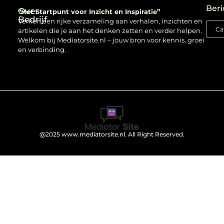
Beri
Over
“Het Startpunt voor Inzicht en Inspiratie”
Bedrijf
Verken een rijke verzameling aan verhalen, inzichten en
artikelen die je aan het denken zetten en verder helpen.
Welkom bij Mediatorsite.nl – jouw bron voor kennis, groei
en verbinding.
@2025
www.mediatorsite.nl
. All Right Reserved.