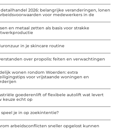
 detailhandel 2026: belangrijke veranderingen, lonen
arbeidsvoorwaarden voor medewerkers in de
sen en metaal zetten als basis voor strakke
atwerkproductie
luronzuur in je skincare routine
verstanden over propolis: feiten en verwachtingen
delijk wonen rondom Woerden: extra
eiligingstips voor vrijstaande woningen en
rderijen
striële goederenlift of flexibele autolift wat levert
w keuze echt op
 speel je in op zoekintentie?
rom arbeidsconflicten sneller opgelost kunnen