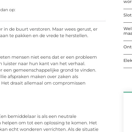
wor
 dan op:
Slo
Welk
er in de buurt verstoren. Maar wees gerust, er
maa
an te pakken en de vrede te herstellen.
Ont
 weten mensen niet eens dat er een probleem
Ele
t en luister naar hun kant van het verhaal.
eer een gemeenschappelijke grond te vinden.
ullie afspraken maken over zaken als
. Het draait allemaal om compromissen
Een bemiddelaar is als een neutrale
kan helpen om tot een oplossing te komen. Het
an echt wonderen verrichten. Als de situatie