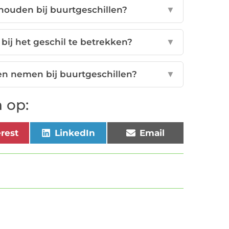
houden bij buurtgeschillen?
▼
ij het geschil te betrekken?
▼
en nemen bij buurtgeschillen?
▼
 op:
erest
LinkedIn
Email