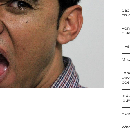
Cao
en 
Pon
pla
Hya
Mis
Lan
bev
boe
Indu
jou
Hoe
Waa