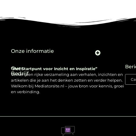
Onze informatie
Beri
Over
“Het Startpunt voor Inzicht en Inspiratie”
Bedrijf
Verken een rijke verzameling aan verhalen, inzichten en
artikelen die je aan het denken zetten en verder helpen.
Welkom bij Mediatorsite.nl – jouw bron voor kennis, groei
en verbinding.