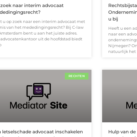
zoek naar interim advocaat
Rechtsbijst
dedingingsrecht?
Onderneming
u bij
t u op zoek naar een interim advocaat met
nis van het mededingingsrecht? Bij C-law
Heeft u een a
 Amsterdam bent u aan het juiste adres.
naar een advo
 advocatenkantoor uit de hoofdstad biedt
ondernemings
p
Nijmegen? Ond
natuurlijk het 
RECHTEN
 letselschade advocaat inschakelen
Hulp van de 