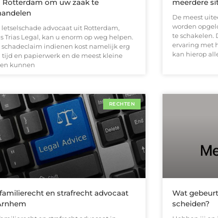
 Rotterdam om uw zaak te
meerdere si
handelen
De meest uite
worden opgelo
 letselschade advocaat uit Rotterdam,
te schakelen. 
ls Trias Legal, kan u enorm op weg helpen.
ervaring met h
 schadeclaim indienen kost namelijk erg
kan hierop all
l tijd en papierwerk en de meest kleine
ten kunnen
RECHTEN
familierecht en strafrecht advocaat
Wat gebeurt
 Arnhem
scheiden?