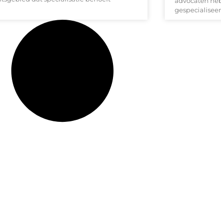
advocaten heb
gespecialiseer