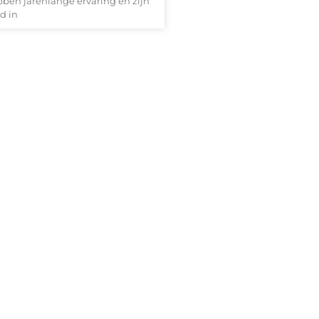
ben jarenlange ervaring en zijn
d in