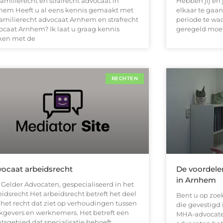
amilierecht en strafrecht advocaat in
Hebben jij en 
hem Heeft u al eens kennis gemaakt met
elkaar te gaan
familierecht advocaat Arnhem en strafrecht
periode te wa
ocaat Arnhem? Ik laat u graag kennis
geregeld moet
en met de
RECHTEN
ocaat arbeidsrecht
De voordele
in Arnhem
 Gelder Advocaten, gespecialiseerd in het
eidsrecht Het arbeidsrecht betreft het deel
Bent u op zoe
 het recht dat ziet op verhoudingen tussen
die gevestigd 
kgevers en werknemers. Het betreft een
MHA-advocate
htsgebied dat specialisatie behoeft