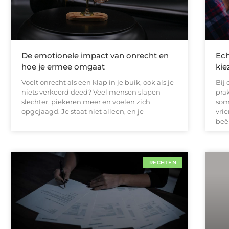
De emotionele impact van onrecht en
Ech
hoe je ermee omgaat
kie
Voelt onrecht als een klap in je buik, ook als je
Bij
niets verkeerd deed? Veel mensen slapen
pra
slechter, piekeren meer en voelen zich
som
opgejaagd. Je staat niet alleen, en je
vri
beë
RECHTEN