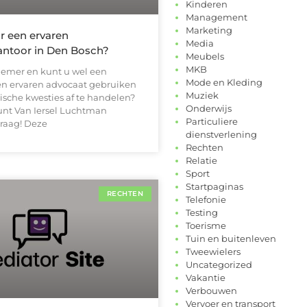
Kinderen
Management
Marketing
r een ervaren
Media
ntoor in Den Bosch?
Meubels
MKB
emer en kunt u wel een
Mode en Kleding
n ervaren advocaat gebruiken
Muziek
ische kwesties af te handelen?
Onderwijs
nt Van Iersel Luchtman
Particuliere
raag! Deze
dienstverlening
Rechten
Relatie
Sport
Startpaginas
RECHTEN
Telefonie
Testing
Toerisme
Tuin en buitenleven
Tweewielers
Uncategorized
Vakantie
Verbouwen
Vervoer en transport