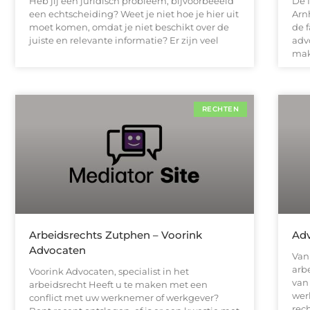
Heb jij een juridisch probleem, bijvoorbeeeld
De f
een echtscheiding? Weet je niet hoe je hier uit
Arn
moet komen, omdat je niet beschikt over de
de 
juiste en relevante informatie? Er zijn veel
adv
mak
RECHTEN
Arbeidsrechts Zutphen – Voorink
Adv
Advocaten
Van
arb
Voorink Advocaten, specialist in het
van
arbeidsrecht Heeft u te maken met een
wer
conflict met uw werknemer of werkgever?
rec