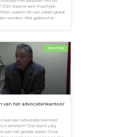
jouw partner besloten om uit
? Dan staat er een moeilijke
chten, waarin tal van zaken goed
en worden. Wat gebeurt er
RECHTEN
n van het advocatenkantoor
k naar een advocatenkantoor
is in Arnhem? Dan bent u bij
n aan het goede adres. Onze