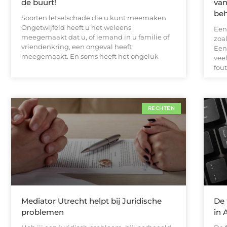
de buurt!
van
be
Soorten letselschade die u kunt meemaken
Ongetwijfeld heeft u het weleens
Een
meegemaakt dat u, of iemand in u familie of
zoa
vriendenkring, een ongeval heeft
Een
meegemaakt. En soms heeft het ongeluk
vee
fou
RECHTEN
Mediator Utrecht helpt bij Juridische
De 
problemen
in