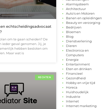
Alarmsysteem
Architectuur
Auto's en Motoren
Banen en opleidingen
Beauty en verzorging
ssen echtscheidingsadvocaat
Bedrijven
?
Bloemen
Blog
n plan om te gaan scheiden? De
Dienstverlening
in ieder geval genomen. Jij, je
Dieren
zamenlijk hebben besloten om
Electronica en
en. Maar wat is
Computers
Energie
Entertainment
Eten en drinken
Financieel
RECHTEN
Gezondheid
Hobby en vrije tijd
Horeca
Huishoudelijk
Industrie
Internet
Internet marketing