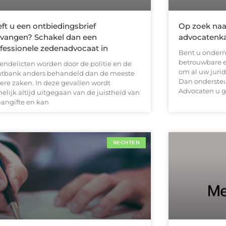
ft u een ontbiedingsbrief
Op zoek naa
vangen? Schakel dan een
advocatenka
fessionele zedenadvocaat in
Bent u ondern
betrouwbare e
endelicten worden door de politie en de
om al uw jurid
htbank anders behandeld dan de meeste
Dan ondersteu
ere zaken. In deze gevallen wordt
Advocaten u g
elijk altijd uitgegaan van de juistheid van
aangifte en kan
RECHTEN