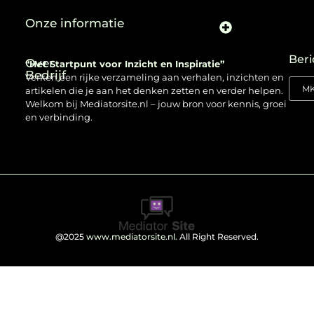
Onze informatie
Beri
Over
“Het Startpunt voor Inzicht en Inspiratie”
Bedrijf
Verken een rijke verzameling aan verhalen, inzichten en
artikelen die je aan het denken zetten en verder helpen.
Welkom bij Mediatorsite.nl – jouw bron voor kennis, groei
en verbinding.
@2025
www.mediatorsite.nl
. All Right Reserved.