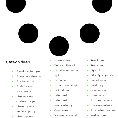
Financieel
Rechten
Categorieën
Gezondheid
Relatie
Hobby en vrije
Sport
Aanbiedingen
tijd
Startpaginas
Alarmsysteem
Horeca
Telefonie
Architectuur
Huishoudelijk
Testing
Auto's en
Industrie
Toerisme
Motoren
Internet
Tuin en
Banen en
Internet
buitenleven
opleidingen
marketing
Tweewielers
Beauty en
Kinderen
Uncategorized
verzorging
Management
Vakantie
Bedrijven