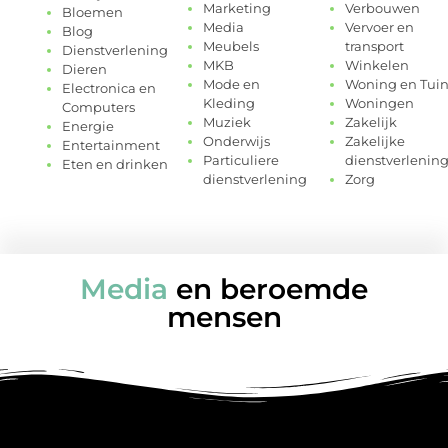
Marketing
Verbouwen
Bloemen
Media
Vervoer en
Blog
Meubels
transport
Dienstverlening
MKB
Winkelen
Dieren
Mode en
Woning en Tui
Electronica en
Kleding
Woningen
Computers
Muziek
Zakelijk
Energie
Onderwijs
Zakelijke
Entertainment
Particuliere
dienstverlenin
Eten en drinken
dienstverlening
Zorg
Media
en beroemde
mensen