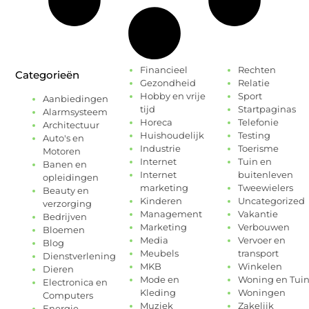
Financieel
Rechten
Categorieën
Gezondheid
Relatie
Hobby en vrije
Sport
Aanbiedingen
tijd
Startpaginas
Alarmsysteem
Horeca
Telefonie
Architectuur
Huishoudelijk
Testing
Auto's en
Industrie
Toerisme
Motoren
Internet
Tuin en
Banen en
Internet
buitenleven
opleidingen
marketing
Tweewielers
Beauty en
Kinderen
Uncategorized
verzorging
Management
Vakantie
Bedrijven
Marketing
Verbouwen
Bloemen
Media
Vervoer en
Blog
Meubels
transport
Dienstverlening
MKB
Winkelen
Dieren
Mode en
Woning en Tui
Electronica en
Kleding
Woningen
Computers
Muziek
Zakelijk
Energie