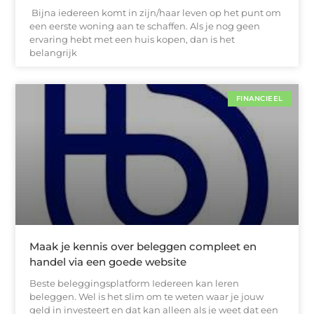
Bijna iedereen komt in zijn/haar leven op het punt om
een eerste woning aan te schaffen. Als je nog geen
ervaring hebt met een huis kopen, dan is het
belangrijk
FINANCIEEL
Maak je kennis over beleggen compleet en
handel via een goede website
Beste beleggingsplatform Iedereen kan leren
beleggen. Wel is het slim om te weten waar je jouw
geld in investeert en dat kan alleen als je weet dat een