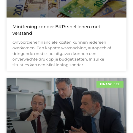
Mini lening zonder BKR: snel lenen met
verstand
Onvoorziene financiële kosten kunnen iedereen
overkomen. Een kapotte wasmachine, autopech of
dringende medische uitgaven kunnen een
onverwachte druk op je budget zetten. In zulke
situaties kan een Mini lening zonder
FINANCIEEL