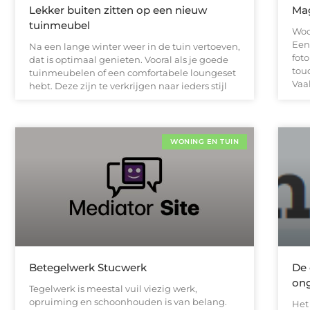
Lekker buiten zitten op een nieuw
Mag
tuinmeubel
Woo
Een
Na een lange winter weer in de tuin vertoeven,
foto
dat is optimaal genieten. Vooral als je goede
tou
tuinmeubelen of een comfortabele loungeset
Vaak
hebt. Deze zijn te verkrijgen naar ieders stijl
WONING EN TUIN
Betegelwerk Stucwerk
De 
ong
Tegelwerk is meestal vuil viezig werk,
opruiming en schoonhouden is van belang.
Het