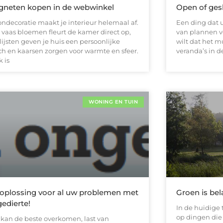
neten kopen in de webwinkel
Open of ges
ndecoratie maakt je interieur helemaal af.
Een ding dat 
 vaas bloemen fleurt de kamer direct op,
van plannen vo
lijsten geven je huis een persoonlijke
wilt dat het m
ch en kaarsen zorgen voor warmte en sfeer.
veranda’s in 
 is
WONING EN TUIN
oplossing voor al uw problemen met
Groen is bel
edierte!
In de huidige t
op dingen di
 kan de beste overkomen, last van