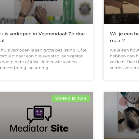
huis verkopen in Veenendaal: Zo doe
Wil je een 
dat
maat?
huis verkopen is een grote beslissing. Of je
Als je een ho
verhuist naar een nieuwe stad, een groter
hebben dan hoe
 nodig hebt of juist kleiner wilt wonen –
zoeken. Doe He
 proces brengt spanning,
verder, ze ve
WONING EN TUIN