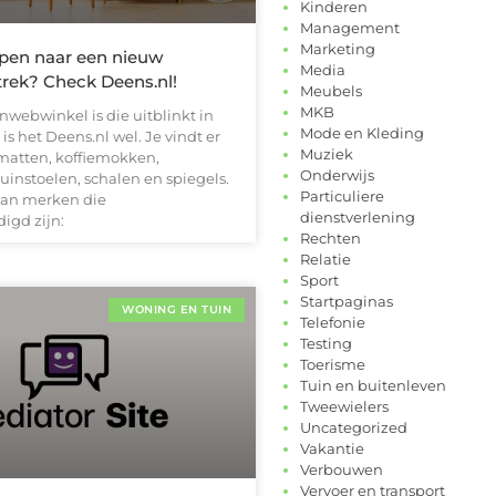
Kinderen
Management
Marketing
pen naar een nieuw
Media
rek? Check Deens.nl!
Meubels
MKB
nwebwinkel is die uitblinkt in
Mode en Kleding
is het Deens.nl wel. Je vindt er
Muziek
atten, koffiemokken,
Onderwijs
instoelen, schalen en spiegels.
Particuliere
van merken die
dienstverlening
igd zijn:
Rechten
Relatie
Sport
Startpaginas
WONING EN TUIN
Telefonie
Testing
Toerisme
Tuin en buitenleven
Tweewielers
Uncategorized
Vakantie
Verbouwen
Vervoer en transport