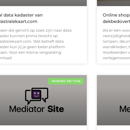
l data kadaster van
Online shop
astralekaart.com
dekbedovert
sen die gericht op zoek zijn naar data
Als er één woo
aster kunnen prima terecht op
veelzijdigheid 
astralekaart.com. Wat betreft data
lampen, deurm
ster kun jij je geen beter platform
wandkleden, tu
sen. Voor een kleine vergoeding
Voorbeelden 
nload
vertegenwoord
WONING EN TUIN