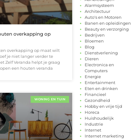
Alarmsysteem
Architectuur
Auto's en Motoren
Banen en opleidingen
Beauty en verzorging
houten overkapping op
Bedrijven
Bloemen
Blog
uten overkapping op maat wilt
Dienstverlening
f je niet langer verder te
Dieren
t Zelf Veranda helpt je graag
Electronica en
rkopen een houten veranda
Computers
Energie
Entertainment
Eten en drinken
Financieel
WONING EN TUIN
Gezondheid
Hobby en vrije tijd
Horeca
Huishoudelijk
Industrie
Internet
Internet marketing