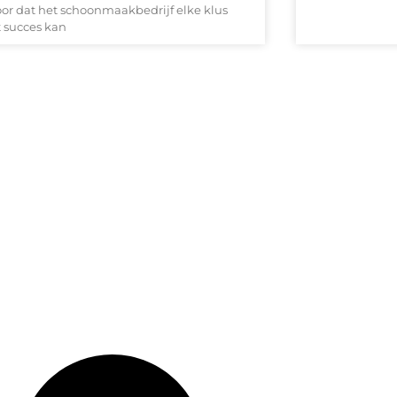
oor dat het schoonmaakbedrijf elke klus
 succes kan