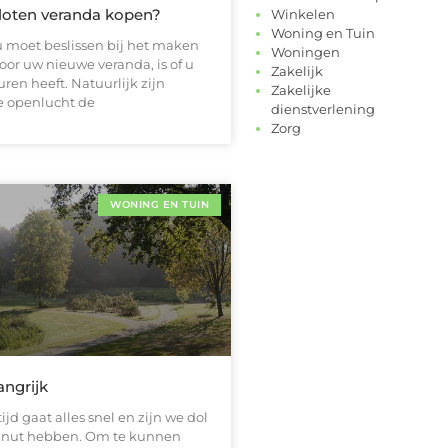
loten veranda kopen?
Winkelen
Woning en Tuin
u moet beslissen bij het maken
Woningen
or uw nieuwe veranda, is of u
Zakelijk
uren heeft. Natuurlijk zijn
Zakelijke
de openlucht de
dienstverlening
Zorg
WONING EN TUIN
angrijk
ijd gaat alles snel en zijn we dol
e nut hebben. Om te kunnen