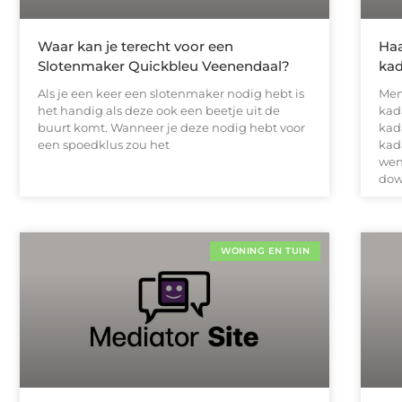
Waar kan je terecht voor een
Haa
Slotenmaker Quickbleu Veenendaal?
kad
Als je een keer een slotenmaker nodig hebt is
Men
het handig als deze ook een beetje uit de
kad
buurt komt. Wanneer je deze nodig hebt voor
kad
een spoedklus zou het
kada
wen
dow
WONING EN TUIN