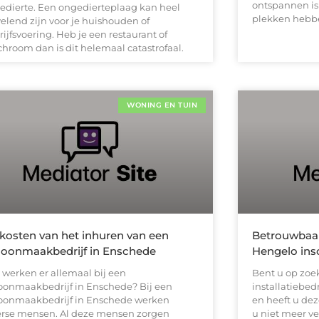
ontspannen is 
edierte. Een ongedierteplaag kan heel
plekken hebb
velend zijn voor je huishouden of
ijfsvoering. Heb je een restaurant of
chroom dan is dit helemaal catastrofaal.
WONING EN TUIN
kosten van het inhuren van een
Betrouwbaar 
oonmaakbedrijf in Enschede
Hengelo ins
 werken er allemaal bij een
Bent u op zoe
oonmaakbedrijf in Enschede? Bij een
installatiebed
oonmaakbedrijf in Enschede werken
en heeft u de
erse mensen. Al deze mensen zorgen
u niet meer ve