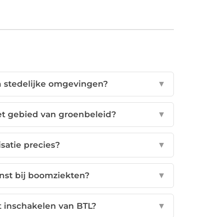
n stedelijke omgevingen?
▼
et gebied van groenbeleid?
▼
satie precies?
▼
st bij boomziekten?
▼
t inschakelen van BTL?
▼