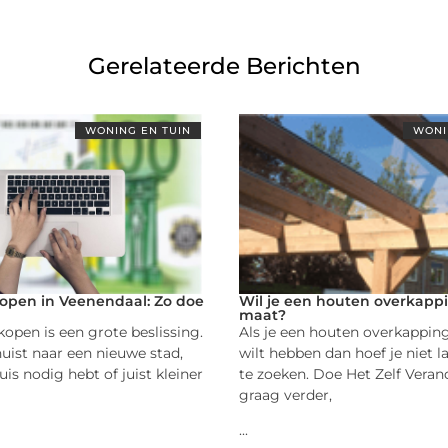
Gerelateerde Berichten
WONING EN TUIN
WONI
kopen in Veenendaal: Zo doe
Wil je een houten overkapp
maat?
kopen is een grote beslissing.
Als je een houten overkappin
huist naar een nieuwe stad,
wilt hebben dan hoef je niet l
is nodig hebt of juist kleiner
te zoeken. Doe Het Zelf Verand
graag verder,
...