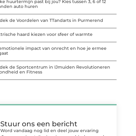
e huurtermijn past bij jou? Kies tussen 3, 6 of 12
nden auto huren
dek de Voordelen van TTandarts in Purmerend
ktrische haard kiezen voor sfeer of warmte
emotionele impact van onrecht en hoe je ermee
aat
dek de Sportcentrum in IJmuiden Revolutioneren
ondheid en Fitness
Stuur ons een bericht
Word vandaag nog lid en deel jouw ervaring