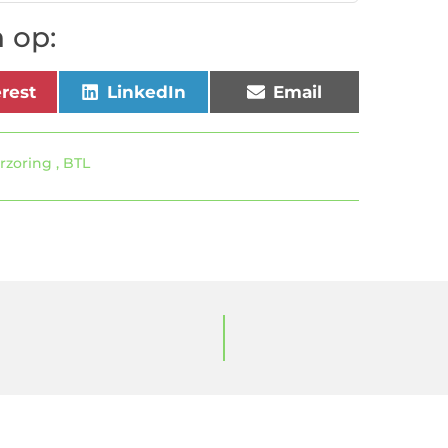
 op:
erest
LinkedIn
Email
rzoring
,
BTL