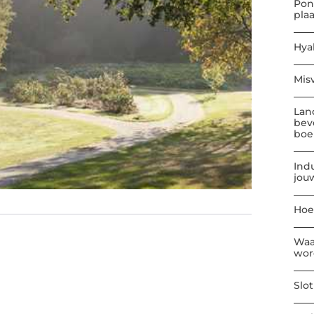
Pon
pla
Hya
Mis
Lan
bev
boe
Indu
jou
Hoe
Waa
wor
Slo