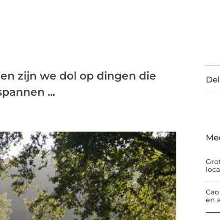
l en zijn we dol op dingen die
Del
pannen ...
Me
Gro
loc
Cao
en 