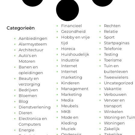
Financieel
Rechten
Categorieën
Gezondheid
Relatie
Hobby en vrije
Sport
Aanbiedingen
tijd
Startpaginas
Alarmsysteem
Horeca
Telefonie
Architectuur
Huishoudelijk
Testing
Auto's en
Industrie
Toerisme
Motoren
Internet
Tuin en
Banen en
Internet
buitenleven
opleidingen
marketing
Tweewielers
Beauty en
Kinderen
Uncategorized
verzorging
Management
Vakantie
Bedrijven
Marketing
Verbouwen
Bloemen
Media
Vervoer en
Blog
Meubels
transport
Dienstverlening
MKB
Winkelen
Dieren
Mode en
Woning en Tui
Electronica en
Kleding
Woningen
Computers
Muziek
Zakelijk
Energie
Onderwijs
Zakelijke