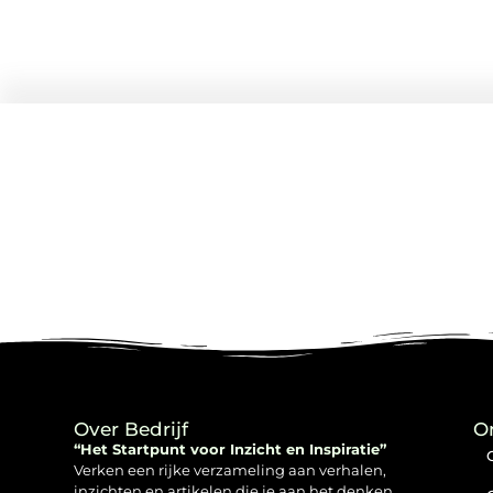
Over Bedrijf
O
“Het Startpunt voor Inzicht en Inspiratie”
Verken een rijke verzameling aan verhalen,
inzichten en artikelen die je aan het denken