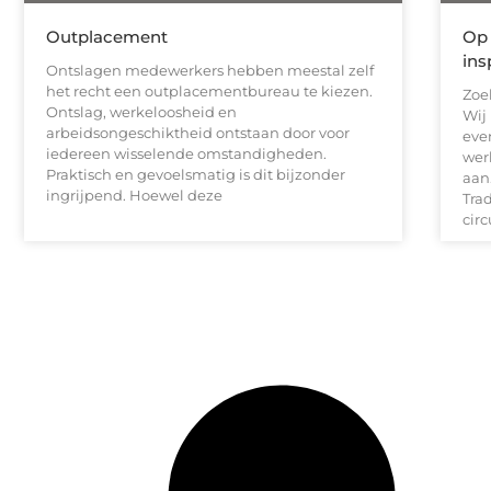
Outplacement
Op 
ins
Ontslagen medewerkers hebben meestal zelf
het recht een outplacementbureau te kiezen.
Zoe
Ontslag, werkeloosheid en
Wij
arbeidsongeschiktheid ontstaan door voor
eve
iedereen wisselende omstandigheden.
wer
Praktisch en gevoelsmatig is dit bijzonder
aan.
ingrijpend. Hoewel deze
Tra
circ