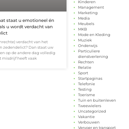
Kinderen
Management
Marketing
Media
at staat u emotioneel én
Meubels
j als u wordt verdacht van
MKB
lict
Mode en Kleding
Muziek
nrechte) verdacht van het
Onderwijs
n zedendelict? Dan staat uw
Particuliere
een op de andere dag volledig
dienstverlening
t misdrijf heeft vaak
Rechten
Relatie
Sport
Startpaginas
Telefonie
Testing
Toerisme
Tuin en buitenleven
Tweewielers
Uncategorized
Vakantie
Verbouwen
Vervoer en transport