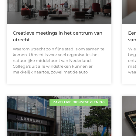
Creatieve meetings in het centrum van
Een
utrecht
van
Waarom utrecht zo’n fijne stad is om samen te
Wie
komen Utrecht is voor veel organisaties het
beg
natuurlijke middelpunt van Nederland.
ont
Collega’s uit alle windstreken kunnen er
matr
makkelijk naartoe, zowel met de auto
waa
ZAKELIJKE DIENSTVERLENING