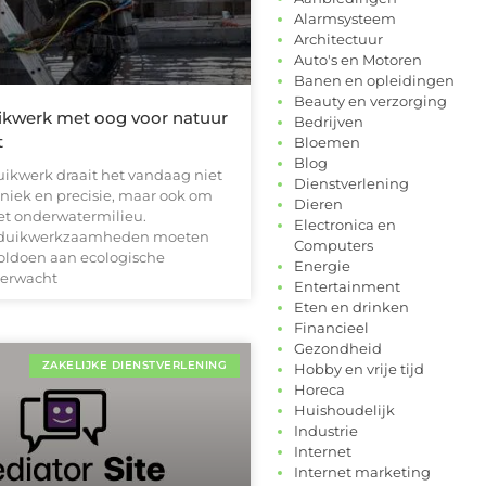
Alarmsysteem
Architectuur
Auto's en Motoren
Banen en opleidingen
Beauty en verzorging
ikwerk met oog voor natuur
Bedrijven
t
Bloemen
Blog
uikwerk draait het vandaag niet
Dienstverlening
niek en precisie, maar ook om
Dieren
het onderwatermilieu.
Electronica en
e duikwerkzaamheden moeten
Computers
voldoen aan ecologische
Energie
 verwacht
Entertainment
Eten en drinken
Financieel
Gezondheid
ZAKELIJKE DIENSTVERLENING
Hobby en vrije tijd
Horeca
Huishoudelijk
Industrie
Internet
Internet marketing