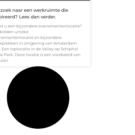
zoek naar een werkruimte die
pireerd? Lees dan verder.
kt u een bijzondere evenementenlocatie?
 bieden unieke
nementenlocatie en bijzondere
kplekken in omgeving van Amsterdam
 Een toplocatie in de Valley op Schiphol
de Park. Deze locatie is een voorbeeld van
ulair