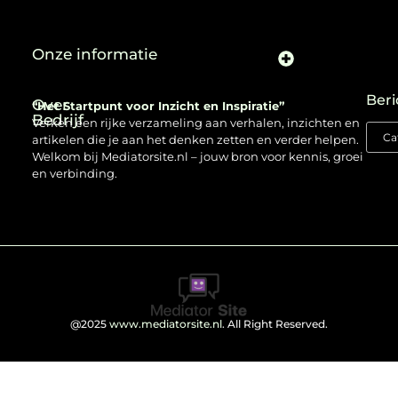
Onze informatie
Beri
Over
“Het Startpunt voor Inzicht en Inspiratie”
Bedrijf
Verken een rijke verzameling aan verhalen, inzichten en
artikelen die je aan het denken zetten en verder helpen.
Welkom bij Mediatorsite.nl – jouw bron voor kennis, groei
en verbinding.
@2025
www.mediatorsite.nl
. All Right Reserved.