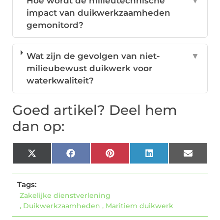
Hoe wordt de milieutechnische
▼
impact van duikwerkzaamheden
gemonitord?
Wat zijn de gevolgen van niet-
▼
milieubewust duikwerk voor
waterkwaliteit?
Goed artikel? Deel hem
dan op:
X
Facebook
Pinterest
LinkedIn
Email
(Twitter)
Tags:
Zakelijke dienstverlening
,
Duikwerkzaamheden
,
Maritiem duikwerk