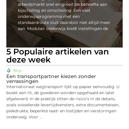
arbeidsmarkt snel en groeit de behoefte aan
bijscholing en omscholing. Een vast
onderwijsprogramma met één
standaardroute sluit daardoor niet altijd meer
aan. Modulair onderwijs biedt instellingen de
5 Populaire artikelen van
deze week
Blog
Een transportpartner kiezen zonder
Va
verrassingen
on
Internationaal wegtransport lijkt op papier eenvoudig. U
Stu
boekt een rit, de goederen worden opgehaald en later
lee
afgeleverd. In de praktijk zitten de risico’s in de details,
ver
zoals wisselende levertijdvensters, extra documenteisen,
bij
piekdrukte, beperkte laad- en lostijden en verstoringen
on
onderweg. Voor ...
daa
ins