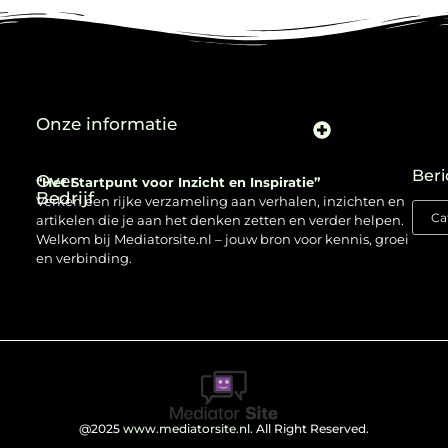
Onze informatie
Beri
Over
“Het Startpunt voor Inzicht en Inspiratie”
Bedrijf
Verken een rijke verzameling aan verhalen, inzichten en
artikelen die je aan het denken zetten en verder helpen.
Welkom bij Mediatorsite.nl – jouw bron voor kennis, groei
en verbinding.
@2025
www.mediatorsite.nl
. All Right Reserved.