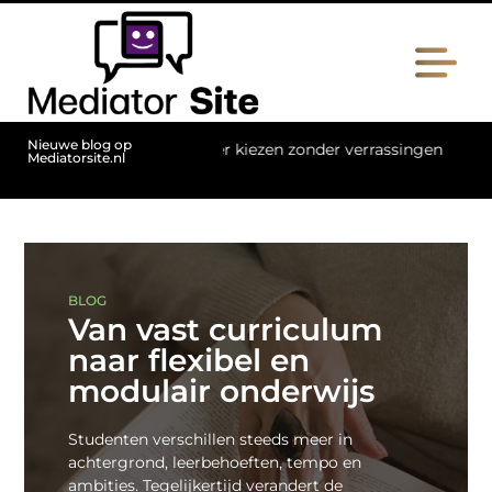
Nieuwe blog op
tpartner kiezen zonder verrassingen
Grote partytent huren
Mediatorsite.nl
BLOG
Van vast curriculum
naar flexibel en
modulair onderwijs
Studenten verschillen steeds meer in
achtergrond, leerbehoeften, tempo en
ambities. Tegelijkertijd verandert de