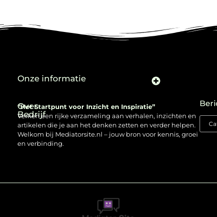
Onze informatie
Beri
Over
“Het Startpunt voor Inzicht en Inspiratie”
Bedrijf
Verken een rijke verzameling aan verhalen, inzichten en
artikelen die je aan het denken zetten en verder helpen.
Welkom bij Mediatorsite.nl – jouw bron voor kennis, groei
en verbinding.