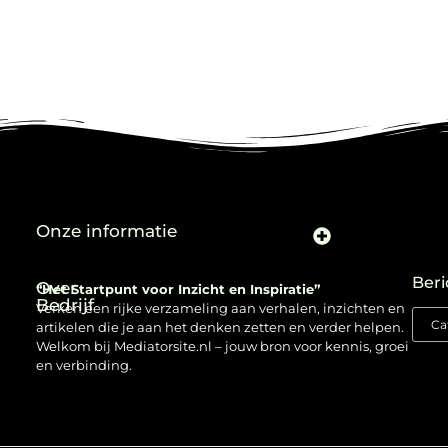
Onze informatie
Beri
Over
“Het Startpunt voor Inzicht en Inspiratie”
Bedrijf
Verken een rijke verzameling aan verhalen, inzichten en
artikelen die je aan het denken zetten en verder helpen.
Welkom bij Mediatorsite.nl – jouw bron voor kennis, groei
en verbinding.