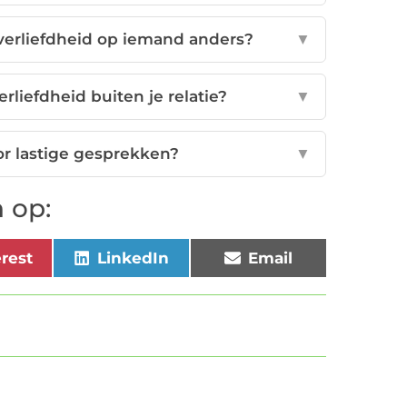
j verliefdheid op iemand anders?
▼
rliefdheid buiten je relatie?
▼
oor lastige gesprekken?
▼
 op:
erest
LinkedIn
Email