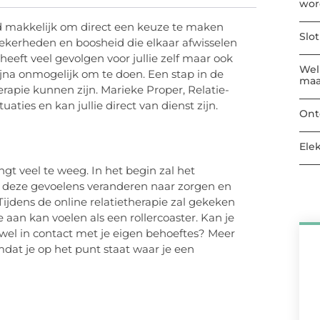
wor
tijd makkelijk om direct een keuze te maken
Slo
zekerheden en boosheid die elkaar afwisselen
heeft veel gevolgen voor jullie zelf maar ook
Welk
bijna onmogelijk om te doen. Een stap in de
maa
erapie kunnen zijn. Marieke Proper, Relatie-
uaties en kan jullie direct van dienst zijn.
Ont
Ele
ngt veel te weeg. In het begin zal het
 deze gevoelens veranderen naar zorgen en
Tijdens de online relatietherapie zal gekeken
 aan kan voelen als een rollercoaster. Kan je
 wel in contact met je eigen behoeftes? Meer
mdat je op het punt staat waar je een