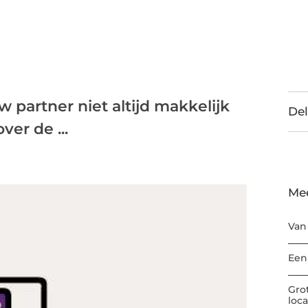
w partner niet altijd makkelijk
Del
er de ...
Me
Van
Een
Gro
loc