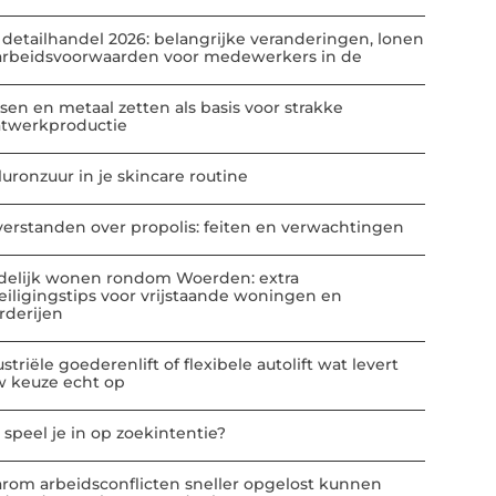
 detailhandel 2026: belangrijke veranderingen, lonen
arbeidsvoorwaarden voor medewerkers in de
sen en metaal zetten als basis voor strakke
atwerkproductie
luronzuur in je skincare routine
verstanden over propolis: feiten en verwachtingen
delijk wonen rondom Woerden: extra
eiligingstips voor vrijstaande woningen en
rderijen
striële goederenlift of flexibele autolift wat levert
w keuze echt op
 speel je in op zoekintentie?
rom arbeidsconflicten sneller opgelost kunnen