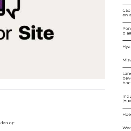
Cao
en 
Pon
pla
Hya
Mis
Lan
bev
boe
Indu
jou
Hoe
 dan op:
Waa