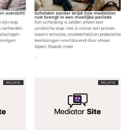
en overzicht
Scheiden zonder strijd: hoe mediation
rust brengt in een moeilijke periode
 zijn kop.
Een scheiding is zelden alleen een
n verharden
juridische stap. Het is vooral een proces
lissingen
waarin emoties, onzekerheid en praktische
evolgen
beslissingen voortdurend door elkaar
lopen. Steeds meer
...
RELATIE
RELATIE