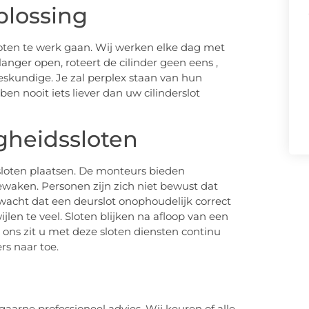
oplossing
loten te werk gaan. Wij werken elke dag met
t langer open, roteert de cilinder geen eens ,
 deskundige. Je zal perplex staan van hun
en nooit iets liever dan uw cilinderslot
igheidssloten
rsloten plaatsen. De monteurs bieden
ewaken. Personen zijn zich niet bewust dat
rwacht dat een deurslot onophoudelijk correct
jlen te veel. Sloten blijken na afloop van een
j ons zit u met deze sloten diensten continu
rs naar toe.
arne professioneel advies. Wij keuren of alle