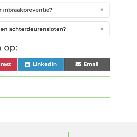
er inbraakpreventie?
▼
 en achterdeurensloten?
▼
 op:
erest
LinkedIn
Email