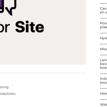
Cao
en 
Pon
pla
Hya
Mis
Lan
bev
boe
Indu
jou
ossing
Hoe
eidssloten
Waa