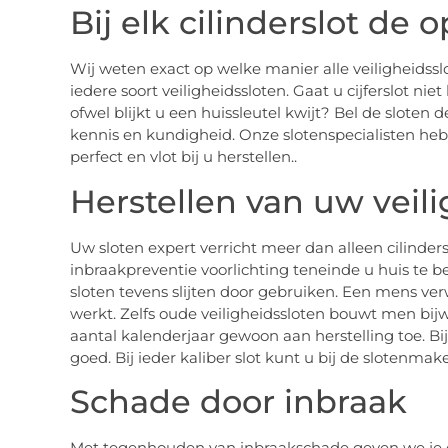
Bij elk cilinderslot de 
Wij weten exact op welke manier alle veiligheidss
iedere soort veiligheidssloten. Gaat u cijferslot nie
ofwel blijkt u een huissleutel kwijt? Bel de sloten
kennis en kundigheid. Onze slotenspecialisten hebb
perfect en vlot bij u herstellen..
Herstellen van uw veil
Uw sloten expert verricht meer dan alleen cilinde
inbraakpreventie voorlichting teneinde u huis te b
sloten tevens slijten door gebruiken. Een mens ve
werkt. Zelfs oude veiligheidssloten bouwt men bijwi
aantal kalenderjaar gewoon aan herstelling toe. Bi
goed. Bij ieder kaliber slot kunt u bij de slotenmake
Schade door inbraak
Met tegenhouden van inbraakschade geven we je ga