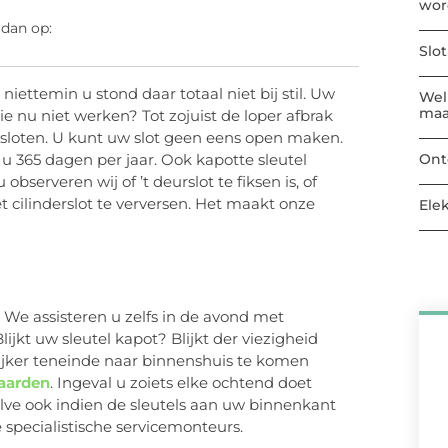
wor
 dan op:
Slo
 niettemin u stond daar totaal niet bij stil. Uw
Welk
maa
e nu niet werken? Tot zojuist de loper afbrak
esloten. U kunt uw slot geen eens open maken.
Ont
u 365 dagen per jaar. Ook kapotte sleutel
serveren wij of ’t deurslot te fiksen is, of
et cilinderslot te verversen. Het maakt onze
Ele
. We assisteren u zelfs in de avond met
jkt uw sleutel kapot? Blijkt der viezigheid
lijker teneinde naar binnenshuis te komen
aarden
. Ingeval u zoiets elke ochtend doet
lve ook indien de sleutels aan uw binnenkant
ze specialistische servicemonteurs.