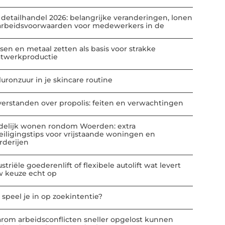
 detailhandel 2026: belangrijke veranderingen, lonen
arbeidsvoorwaarden voor medewerkers in de
sen en metaal zetten als basis voor strakke
atwerkproductie
luronzuur in je skincare routine
verstanden over propolis: feiten en verwachtingen
delijk wonen rondom Woerden: extra
eiligingstips voor vrijstaande woningen en
rderijen
striële goederenlift of flexibele autolift wat levert
w keuze echt op
 speel je in op zoekintentie?
rom arbeidsconflicten sneller opgelost kunnen