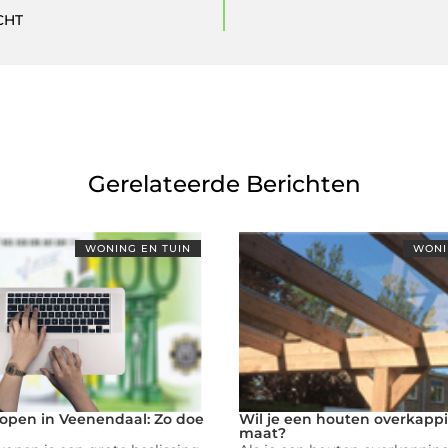
CHT
Gerelateerde Berichten
WONING EN TUIN
WONI
kopen in Veenendaal: Zo doe
Wil je een houten overkapp
maat?