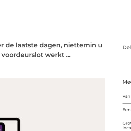
ger de laatste dagen, niettemin u
Del
w voordeurslot werkt ...
Me
Van
Een
Gro
loc