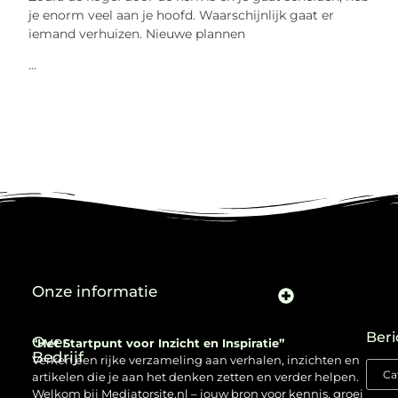
je enorm veel aan je hoofd. Waarschijnlijk gaat er
iemand verhuizen. Nieuwe plannen
...
Onze informatie
Beri
Over
“Het Startpunt voor Inzicht en Inspiratie”
Bedrijf
Verken een rijke verzameling aan verhalen, inzichten en
artikelen die je aan het denken zetten en verder helpen.
Welkom bij Mediatorsite.nl – jouw bron voor kennis, groei