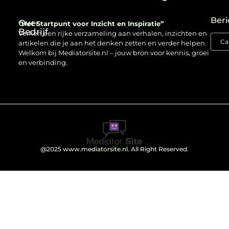
Beri
Over
“Het Startpunt voor Inzicht en Inspiratie”
Bedrijf
Verken een rijke verzameling aan verhalen, inzichten en
artikelen die je aan het denken zetten en verder helpen.
Welkom bij Mediatorsite.nl – jouw bron voor kennis, groei
en verbinding.
@2025
www.mediatorsite.nl
. All Right Reserved.