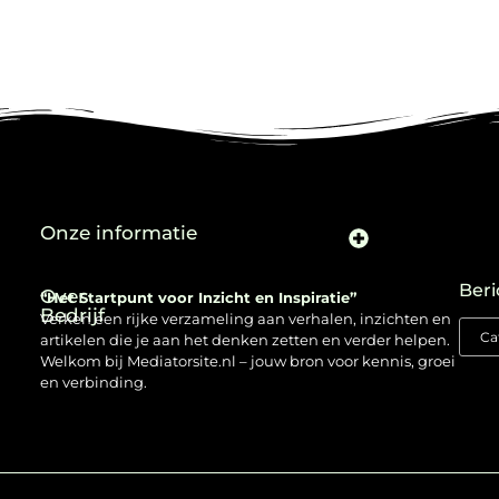
Onze informatie
Beri
Over
“Het Startpunt voor Inzicht en Inspiratie”
Bedrijf
Verken een rijke verzameling aan verhalen, inzichten en
artikelen die je aan het denken zetten en verder helpen.
Welkom bij Mediatorsite.nl – jouw bron voor kennis, groei
en verbinding.