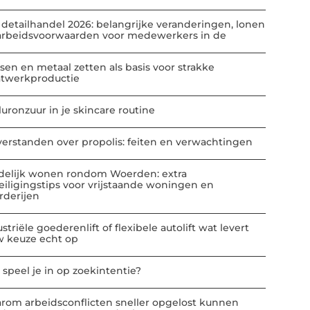
 detailhandel 2026: belangrijke veranderingen, lonen
arbeidsvoorwaarden voor medewerkers in de
sen en metaal zetten als basis voor strakke
atwerkproductie
luronzuur in je skincare routine
verstanden over propolis: feiten en verwachtingen
delijk wonen rondom Woerden: extra
eiligingstips voor vrijstaande woningen en
rderijen
striële goederenlift of flexibele autolift wat levert
w keuze echt op
 speel je in op zoekintentie?
rom arbeidsconflicten sneller opgelost kunnen