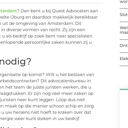
wor
sterdam
? Dan bent u bij Quest Advocaten aan
Slo
edeelte IJburg en daardoor makkelijk bereikbaar
ten uit de omgeving van Amsterdam. Dit
Welk
n diverse vormen van recht. Zij zijn een
maa
als bedrijf op zoek bent naar specialisten
eenlopende persoonlijke zaken kunnen zij u
Ont
 nodig?
Ele
organisatie op komst? Wilt u het bestaan van
e arbeidscontracten? Dit advocatenbureau in
 het team de juiste juristen werken, die u
agstukken. Er zijn nog veel meer zaken op
 juristen neer kunt leggen. Loop dus niet
en maak op die manier schoon schip en zorg
ls u uw hersens niet hoeft te kraken over dat
nergie weer kunt steken in uw bedrijf.