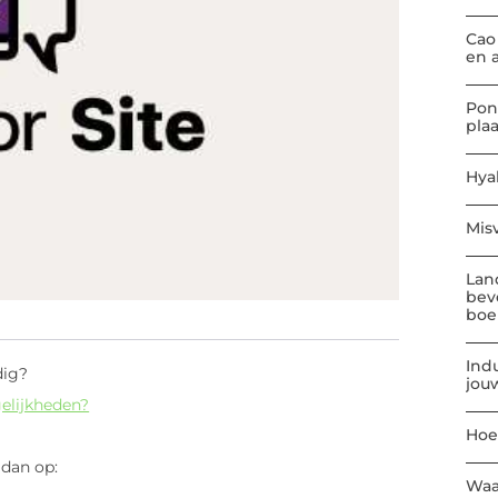
Cao
en 
Pon
pla
Hya
Mis
Lan
bev
boe
Indu
dig?
jou
elijkheden?
Hoe
 dan op:
Waa