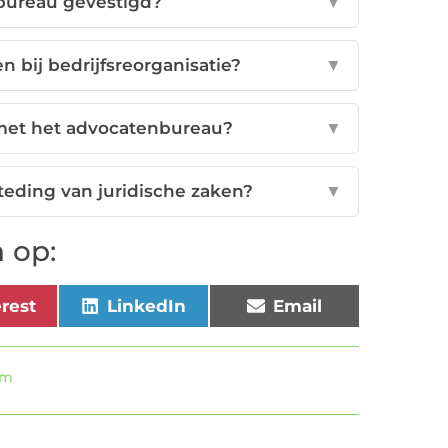
bureau gevestigd?
▼
 bij bedrijfsreorganisatie?
▼
met het advocatenbureau?
▼
teding van juridische zaken?
▼
 op:
erest
LinkedIn
Email
am