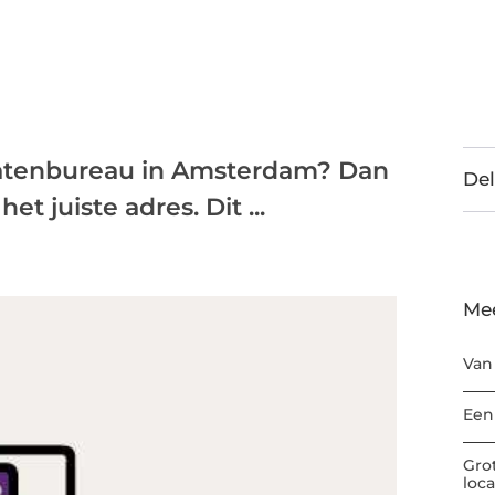
catenbureau in Amsterdam? Dan
Del
t juiste adres. Dit ...
Me
Van
Een
Gro
loc