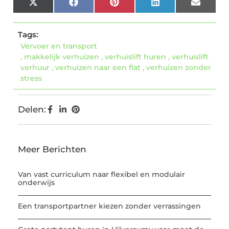
X
Facebook
Pinterest
LinkedIn
Email
(Twitter)
Tags:
Vervoer en transport
,
makkelijk verhuizen
,
verhuislift huren
,
verhuislift
verhuur
,
verhuizen naar een flat
,
verhuizen zonder
stress
Delen:
Meer Berichten
Van vast curriculum naar flexibel en modulair
onderwijs
Een transportpartner kiezen zonder verrassingen