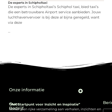
De experts in Schipholtaxi
De experts in Schipholtaxi’s Schiphol taxi, bied taxi’s
die een betrouwbare Airport service aanbieden. Jouw
luchthavenvervoer is bij deze al bijna geregeld, want
via deze
...
Onze informatie
Beri
Over
“Het Startpunt voor Inzicht en Inspiratie”
Bedrijf
Verken een rijke verzameling aan verhalen, inzichten en