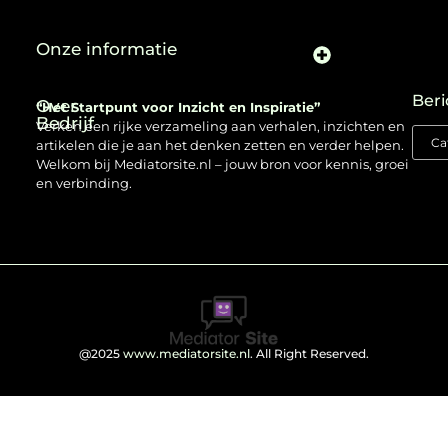
Onze informatie
Beri
Over
“Het Startpunt voor Inzicht en Inspiratie”
Bedrijf
Verken een rijke verzameling aan verhalen, inzichten en
artikelen die je aan het denken zetten en verder helpen.
Welkom bij Mediatorsite.nl – jouw bron voor kennis, groei
en verbinding.
@2025
www.mediatorsite.nl
. All Right Reserved.