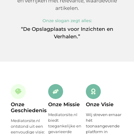
en verrijken met relevante, waardevolle
artikelen.
Onze slogan zegt alles:
“De Opslagplaats voor Inzichten en
Verhalen.”
Onze
Onze Missie
Onze Visie
Geschiedenis
Mediatorsite.nl
Wij streven ernaar
biedt
hét
Mediatorsite.nl
toegankelijke en
toonaangevende
ontstond uit een
gevarieerde
platform in
eenvoudige visie: