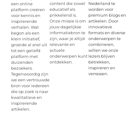
content die zowel
Nederland te
een online
educatief als
worden voor
platform creëren
prikkelend is.
premium blogs en
voor kennis en
Onze missie is om
artikelen. Door
inspirerende
jouw dagelijkse
innovatieve
verhalen. Wat
informatiebron te
formats en diverse
begon als een
zijn, waar je altijd
onderwerpen te
klein initiatief,
relevante en
combineren,
groeide al snel uit
actuele
willen we onze
tot een geliefd
onderwerpen kunt
lezers blijven
platform met
ontdekken.
betrekken,
duizenden
inspireren en
bezoekers.
verrassen.
Tegenwoordig zijn
we een vertrouwde
bron voor iedereen
die op zoek is naar
kwalitatieve en
inspirerende
artikelen.