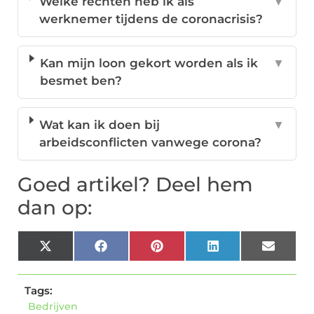
Welke rechten heb ik als
▼
werknemer tijdens de coronacrisis?
Kan mijn loon gekort worden als ik
▼
besmet ben?
Wat kan ik doen bij
▼
arbeidsconflicten vanwege corona?
Goed artikel? Deel hem
dan op:
X
Facebook
Pinterest
LinkedIn
Email
(Twitter)
Tags:
Bedrijven