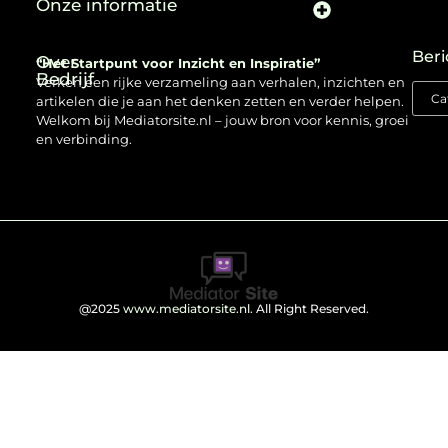
Onze informatie
Beri
Over
“Het Startpunt voor Inzicht en Inspiratie”
Bedrijf
Verken een rijke verzameling aan verhalen, inzichten en
artikelen die je aan het denken zetten en verder helpen.
Welkom bij Mediatorsite.nl – jouw bron voor kennis, groei
en verbinding.
@2025
www.mediatorsite.nl
. All Right Reserved.