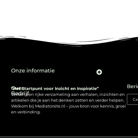
Onze informatie
Beri
Over
“Het Startpunt voor Inzicht en Inspiratie”
Bedrijf
Verken een rijke verzameling aan verhalen, inzichten en
artikelen die je aan het denken zetten en verder helpen.
Welkom bij Mediatorsite.nl – jouw bron voor kennis, groei
en verbinding.