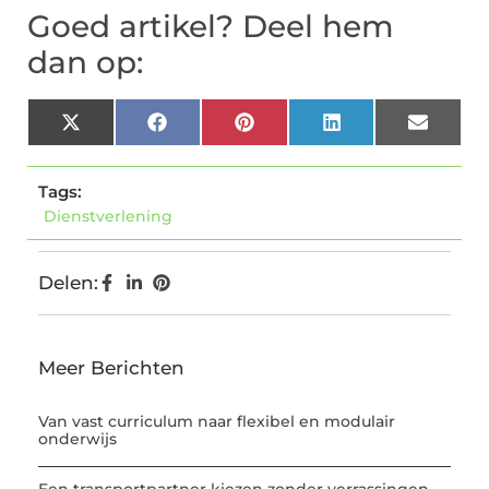
Goed artikel? Deel hem
dan op:
X
Facebook
Pinterest
LinkedIn
Email
(Twitter)
Tags:
Dienstverlening
Delen:
Meer Berichten
Van vast curriculum naar flexibel en modulair
onderwijs
Een transportpartner kiezen zonder verrassingen