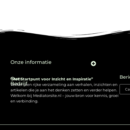
Onze informatie
Beri
Over
“Het Startpunt voor Inzicht en Inspiratie”
Bedrijf
Verken een rijke verzameling aan verhalen, inzichten en
artikelen die je aan het denken zetten en verder helpen.
Welkom bij Mediatorsite.nl – jouw bron voor kennis, groei
en verbinding.