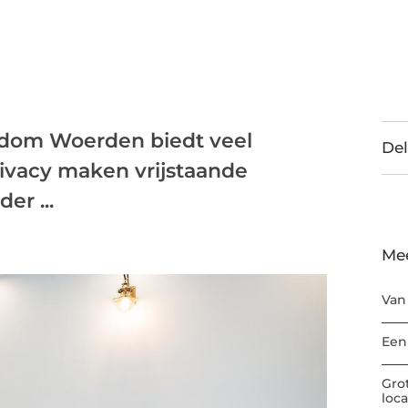
ndom Woerden biedt veel
Del
rivacy maken vrijstaande
er ...
Me
Van
Een
Gro
loc