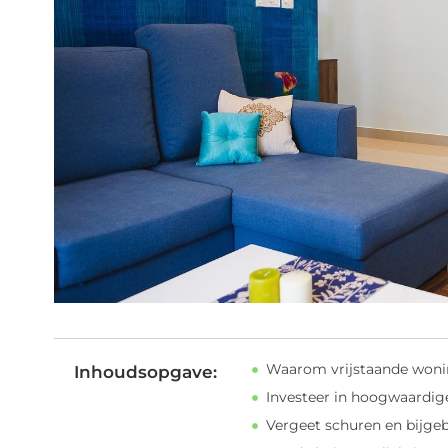
Waarom vrijstaande woni
Inhoudsopgave:
Investeer in hoogwaardig
Vergeet schuren en bijge