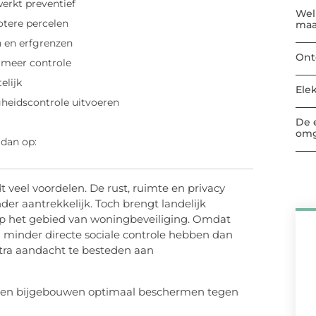
erkt preventief
Welk
tere percelen
maa
 en erfgrenzen
Ont
 meer controle
elijk
Ele
gheidscontrole uitvoeren
De 
omg
 dan op:
eel voordelen. De rust, ruimte en privacy
er aantrekkelijk. Toch brengt landelijk
p het gebied van woningbeveiliging. Omdat
 minder directe sociale controle hebben dan
xtra aandacht te besteden aan
rf en bijgebouwen optimaal beschermen tegen