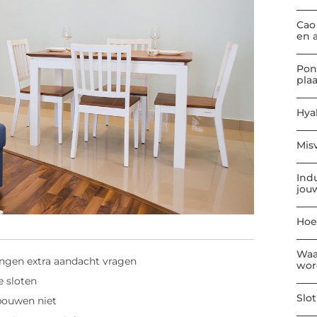
Cao
en 
Pon
pla
Hya
Mis
Indu
jou
Hoe
Waa
ngen extra aandacht vragen
wor
e sloten
Slo
bouwen niet