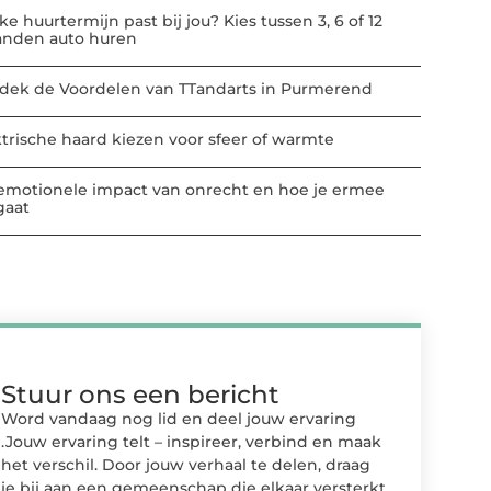
e huurtermijn past bij jou? Kies tussen 3, 6 of 12
nden auto huren
dek de Voordelen van TTandarts in Purmerend
ktrische haard kiezen voor sfeer of warmte
emotionele impact van onrecht en hoe je ermee
aat
Stuur ons een bericht
Word vandaag nog lid en deel jouw ervaring
.Jouw ervaring telt – inspireer, verbind en maak
het verschil. Door jouw verhaal te delen, draag
je bij aan een gemeenschap die elkaar versterkt