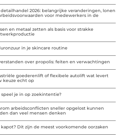
 detailhandel 2026: belangrijke veranderingen, lonen
arbeidsvoorwaarden voor medewerkers in de
sen en metaal zetten als basis voor strakke
atwerkproductie
luronzuur in je skincare routine
verstanden over propolis: feiten en verwachtingen
striële goederenlift of flexibele autolift wat levert
w keuze echt op
 speel je in op zoekintentie?
rom arbeidsconflicten sneller opgelost kunnen
den dan veel mensen denken
t kapot? Dit zijn de meest voorkomende oorzaken