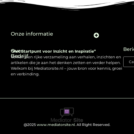
Onze informatie
Beri
Over
“Het Startpunt voor Inzicht en Inspiratie”
Bedrijf
Verken een rijke verzameling aan verhalen, inzichten en
artikelen die je aan het denken zetten en verder helpen.
Welkom bij Mediatorsite.nl – jouw bron voor kennis, groei
en verbinding.
@2025
www.mediatorsite.nl
. All Right Reserved.