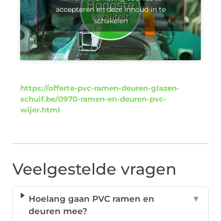
accepteren en deze inhoud in te
schakelen
https://offerte-pvc-ramen-deuren-glazen-
schuif.be/0970-ramen-en-deuren-pvc-
wijer.html
Veelgestelde vragen
Hoelang gaan PVC ramen en
▼
deuren mee?