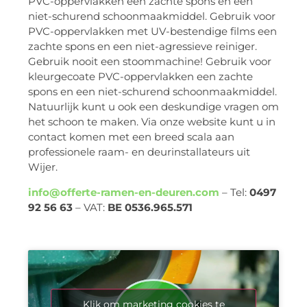
PVC-oppervlakken een zachte spons en een
niet-schurend schoonmaakmiddel. Gebruik voor
PVC-oppervlakken met UV-bestendige films een
zachte spons en een niet-agressieve reiniger.
Gebruik nooit een stoommachine! Gebruik voor
kleurgecoate PVC-oppervlakken een zachte
spons en een niet-schurend schoonmaakmiddel.
Natuurlijk kunt u ook een deskundige vragen om
het schoon te maken. Via onze website kunt u in
contact komen met een breed scala aan
professionele raam- en deurinstallateurs uit
Wijer.
info@offerte-ramen-en-deuren.com
– Tel:
0497
92 56 63
– VAT:
BE 0536.965.571
Klik om marketing cookies te