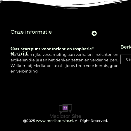
Onze informatie
Beri
Over
“Het Startpunt voor Inzicht en Inspiratie”
Bedrijf
Verken een rijke verzameling aan verhalen, inzichten en
artikelen die je aan het denken zetten en verder helpen.
Welkom bij Mediatorsite.nl – jouw bron voor kennis, groei
en verbinding.
@2025
www.mediatorsite.nl
. All Right Reserved.