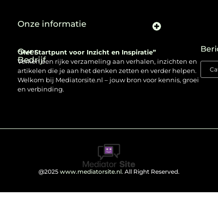
Onze informatie
Beri
Over
“Het Startpunt voor Inzicht en Inspiratie”
Bedrijf
Verken een rijke verzameling aan verhalen, inzichten en
artikelen die je aan het denken zetten en verder helpen.
Welkom bij Mediatorsite.nl – jouw bron voor kennis, groei
en verbinding.
@2025
www.mediatorsite.nl
. All Right Reserved.