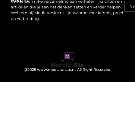
Bedrijf
Verken een rijke verzameling aan verhalen, inzichten en
artikelen die je aan het denken zetten en verder helpen.
Welkom bij Mediatorsite.nl – jouw bron voor kennis, groei
en verbinding.
@2025
www.mediatorsite.nl
. All Right Reserved.