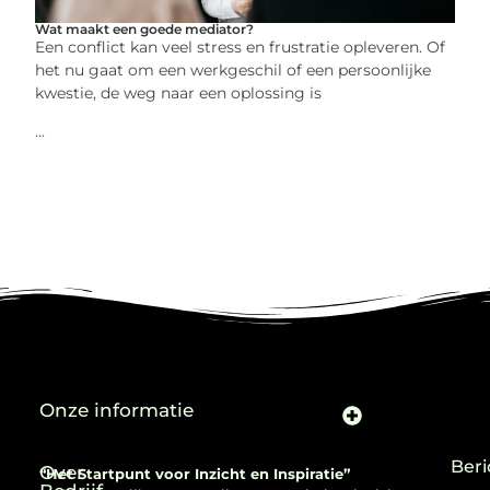
Wat maakt een goede mediator?
Een conflict kan veel stress en frustratie opleveren. Of
het nu gaat om een werkgeschil of een persoonlijke
kwestie, de weg naar een oplossing is
...
Onze informatie
Beri
Over
“Het Startpunt voor Inzicht en Inspiratie”