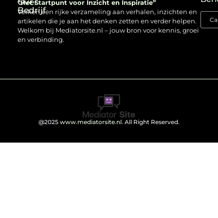
Over
“Het Startpunt voor Inzicht en Inspiratie”
Bedrijf
Verken een rijke verzameling aan verhalen, inzichten en
artikelen die je aan het denken zetten en verder helpen.
Welkom bij Mediatorsite.nl – jouw bron voor kennis, groei
en verbinding.
@2025
www.mediatorsite.nl
. All Right Reserved.