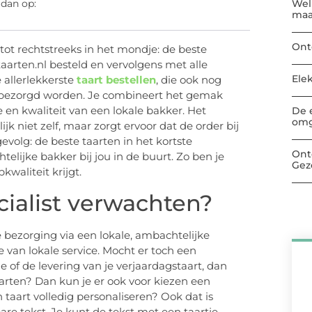
Welk
 dan op:
maa
Ont
tot rechtstreeks in het mondje: de beste
aarten.nl besteld en vervolgens met alle
Ele
 allerlekkerste
taart bestellen
, die ook nog
 bezorgd worden. Je combineert het gemak
 en kwaliteit van een lokale bakker. Het
De 
omg
jk niet zelf, maar zorgt ervoor dat de order bij
evolg: de beste taarten in het kortste
Ont
telijke bakker bij jou in de buurt. Zo ben je
Gez
kwaliteit krijgt.
ialist verwachten?
e bezorging via een lokale, ambachtelijke
e van lokale service. Mocht er toch een
 of de levering van je verjaardagstaart, dan
taarten? Dan kun je er ook voor kiezen een
n taart volledig personaliseren? Ook dat is
are tekst. Je kunt de tekst met een taartje