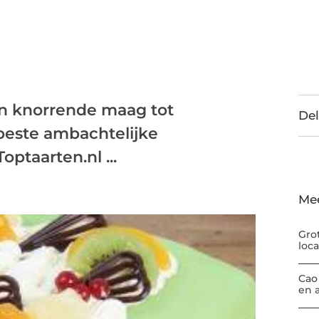
an knorrende maag tot
Del
 beste ambachtelijke
optaarten.nl ...
Me
Gro
loc
Cao
en 