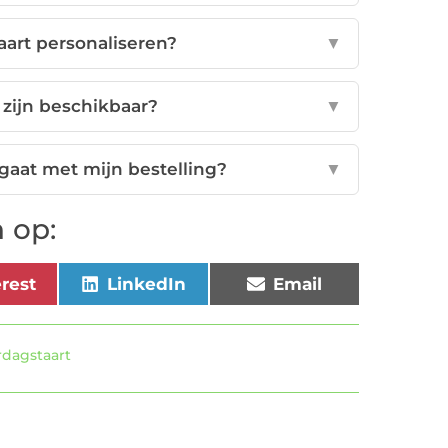
aart personaliseren?
▼
 zijn beschikbaar?
▼
 gaat met mijn bestelling?
▼
 op:
erest
LinkedIn
Email
rdagstaart