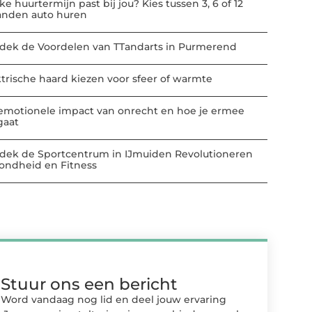
e huurtermijn past bij jou? Kies tussen 3, 6 of 12
nden auto huren
dek de Voordelen van TTandarts in Purmerend
ktrische haard kiezen voor sfeer of warmte
emotionele impact van onrecht en hoe je ermee
aat
dek de Sportcentrum in IJmuiden Revolutioneren
ondheid en Fitness
Stuur ons een bericht
Word vandaag nog lid en deel jouw ervaring