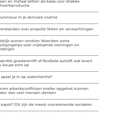
sen en metaal zetten als basis voor strakke
atwerkproductie
luronzuur in je skincare routine
verstanden over propolis: feiten en verwachtingen
delijk wonen rondom Woerden: extra
eiligingstips voor vrijstaande woningen en
rderijen
striële goederenlift of flexibele autolift wat levert
w keuze echt op
 speel je in op zoekintentie?
rom arbeidsconflicten sneller opgelost kunnen
den dan veel mensen denken
t kapot? Dit zijn de meest voorkomende oorzaken