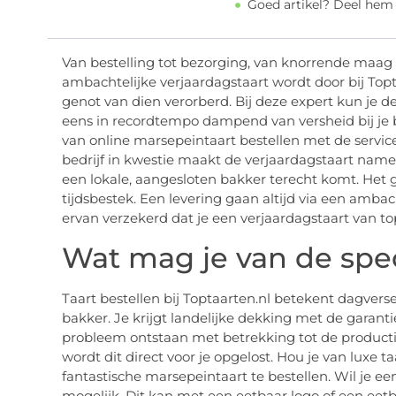
Goed artikel? Deel hem
Van bestelling tot bezorging, van knorrende maag 
ambachtelijke verjaardagstaart wordt door bij Topt
genot van dien verorberd. Bij deze expert kun je de
eens in recordtempo dampend van versheid bij je
van online marsepeintaart bestellen met de service
bedrijf in kwestie maakt de verjaardagstaart nameli
een lokale, aangesloten bakker terecht komt. Het g
tijdsbestek. Een levering gaan altijd via een ambach
ervan verzekerd dat je een verjaardagstaart van top
Wat mag je van de spec
Taart bestellen bij Toptaarten.nl betekent dagvers
bakker. Je krijgt landelijke dekking met de garanti
probleem ontstaan met betrekking tot de productie
wordt dit direct voor je opgelost. Hou je van luxe 
fantastische marsepeintaart te bestellen. Wil je ee
mogelijk. Dit kan met een eetbaar logo of een eetb