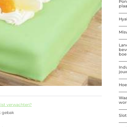
Pon
pla
Hya
Mis
Lan
bev
boe
Indu
jou
Hoe
Waa
wor
list verwachten?
k gebak
Slo