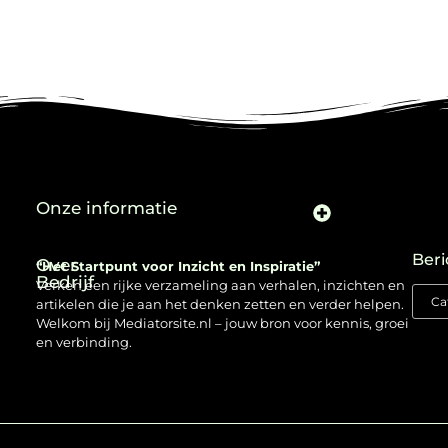
Onze informatie
Beri
Over
“Het Startpunt voor Inzicht en Inspiratie”
Bedrijf
Verken een rijke verzameling aan verhalen, inzichten en
artikelen die je aan het denken zetten en verder helpen.
Welkom bij Mediatorsite.nl – jouw bron voor kennis, groei
en verbinding.