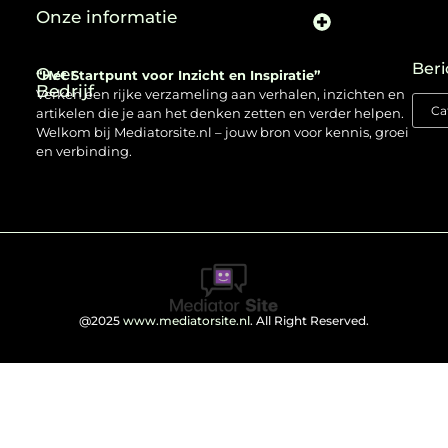
Onze informatie
Beri
Over
“Het Startpunt voor Inzicht en Inspiratie”
Bedrijf
Verken een rijke verzameling aan verhalen, inzichten en
artikelen die je aan het denken zetten en verder helpen.
Welkom bij Mediatorsite.nl – jouw bron voor kennis, groei
en verbinding.
@2025
www.mediatorsite.nl
. All Right Reserved.