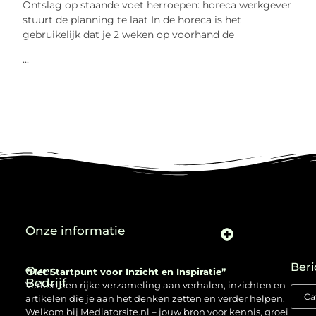
Ontslag op staande voet herroepen: horeca werkgever
stuurt de planning te laat In de horeca is het
gebruikelijk dat je 2 weken op voorhand de
...
Onze informatie
Beri
Over
“Het Startpunt voor Inzicht en Inspiratie”
Bedrijf
Verken een rijke verzameling aan verhalen, inzichten en
artikelen die je aan het denken zetten en verder helpen.
Welkom bij Mediatorsite.nl – jouw bron voor kennis, groei