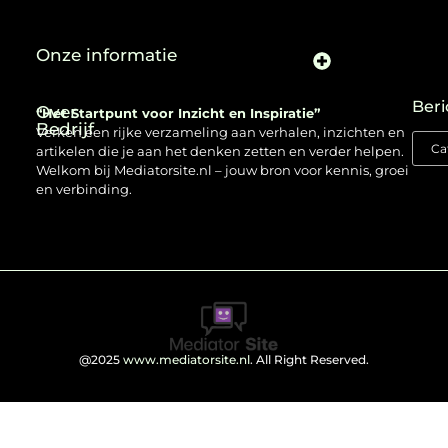
Onze informatie
Beri
Over
“Het Startpunt voor Inzicht en Inspiratie”
Bedrijf
Verken een rijke verzameling aan verhalen, inzichten en
artikelen die je aan het denken zetten en verder helpen.
Welkom bij Mediatorsite.nl – jouw bron voor kennis, groei
en verbinding.
@2025
www.mediatorsite.nl
. All Right Reserved.