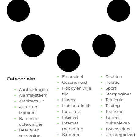
Financieel
Rechten
Categorieën
Gezondheid
Relatie
Hobby en vrije
Sport
Aanbiedingen
tijd
Startpaginas
Alarmsysteem
Horeca
Telefonie
Architectuur
Huishoudelijk
Testing
Auto's en
Industrie
Toerisme
Motoren
Internet
Tuin en
Banen en
Internet
buitenleven
opleidingen
marketing
Tweewielers
Beauty en
Kinderen
Uncategorized
verzorging