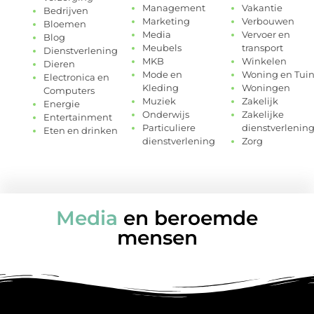
Management
Vakantie
Bedrijven
Marketing
Verbouwen
Bloemen
Media
Vervoer en
Blog
Meubels
transport
Dienstverlening
MKB
Winkelen
Dieren
Mode en
Woning en Tui
Electronica en
Kleding
Woningen
Computers
Muziek
Zakelijk
Energie
Onderwijs
Zakelijke
Entertainment
Particuliere
dienstverlenin
Eten en drinken
dienstverlening
Zorg
Media
en beroemde
mensen