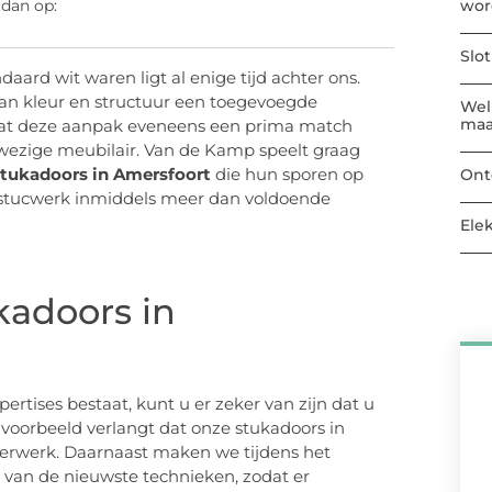
wor
 dan op:
Slo
ard wit waren ligt al enige tijd achter ons.
n kleur en structuur een toegevoegde
Welk
maa
 dat deze aanpak eveneens een prima match
wezige meubilair. Van de Kamp speelt graag
stukadoors in Amersfoort
die hun sporen op
Ont
 stucwerk inmiddels meer dan voldoende
Ele
kadoors in
ises bestaat, kunt u er zeker van zijn dat u
ijvoorbeeld verlangt dat onze stukadoors in
terwerk. Daarnaast maken we tijdens het
van de nieuwste technieken, zodat er