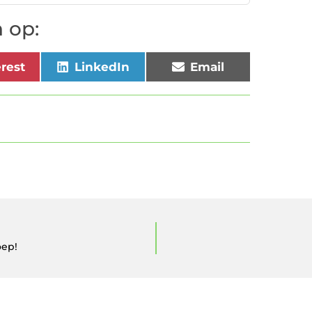
 op:
erest
LinkedIn
Email
oep!