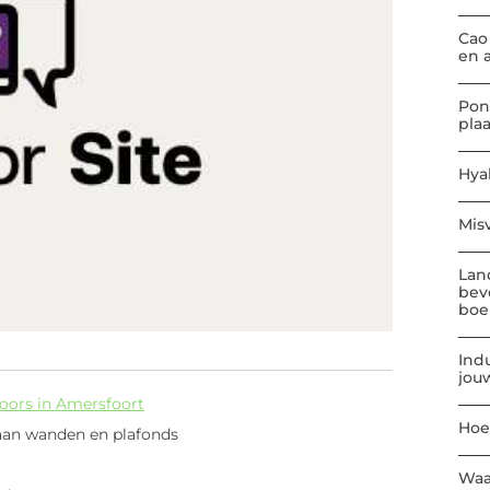
Cao
en 
Pon
pla
Hya
Mis
Lan
bev
boe
Indu
jou
doors in Amersfoort
Hoe
 aan wanden en plafonds
Waa