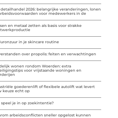
 detailhandel 2026: belangrijke veranderingen, lonen
arbeidsvoorwaarden voor medewerkers in de
sen en metaal zetten als basis voor strakke
atwerkproductie
luronzuur in je skincare routine
verstanden over propolis: feiten en verwachtingen
delijk wonen rondom Woerden: extra
eiligingstips voor vrijstaande woningen en
rderijen
striële goederenlift of flexibele autolift wat levert
w keuze echt op
 speel je in op zoekintentie?
rom arbeidsconflicten sneller opgelost kunnen