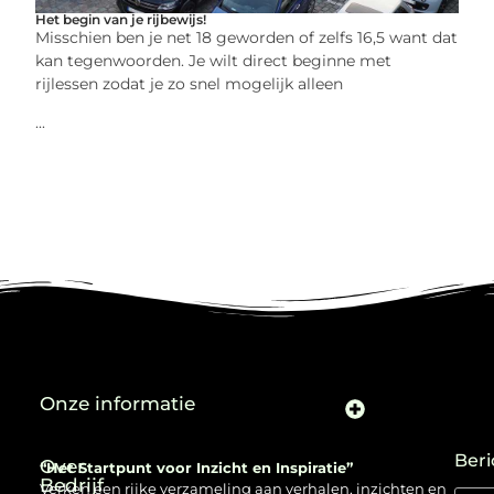
Het begin van je rijbewijs!
Misschien ben je net 18 geworden of zelfs 16,5 want dat
kan tegenwoorden. Je wilt direct beginne met
rijlessen zodat je zo snel mogelijk alleen
...
Onze informatie
Beri
Over
“Het Startpunt voor Inzicht en Inspiratie”
Bedrijf
Verken een rijke verzameling aan verhalen, inzichten en