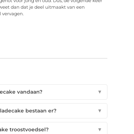
 genot voor jong en oud. Dus, de volgende keer
, weet dan dat je deel uitmaakt van een
l vervagen.
ecake vandaan?
▼
oladecake bestaan er?
▼
ke troostvoedsel?
▼