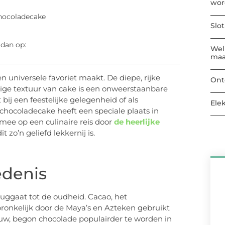
wor
chocoladecake
Slo
 dan op:
Welk
maa
n universele favoriet maakt. De diepe, rijke
Ont
ge textuur van cake is een onweerstaanbare
bij een feestelijke gelegenheid of als
Ele
chocoladecake heeft een speciale plaats in
mee op een culinaire reis door
de heerlijke
zo’n geliefd lekkernij is.
edenis
ruggaat tot de oudheid. Cacao, het
pronkelijk door de Maya’s en Azteken gebruikt
euw, begon chocolade populairder te worden in