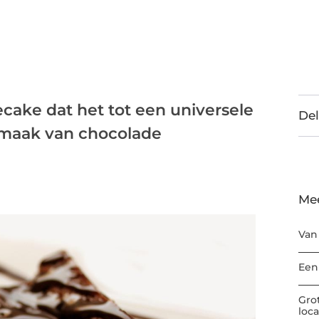
ecake dat het tot een universele
Del
 smaak van chocolade
Me
Van
Een
Gro
loc