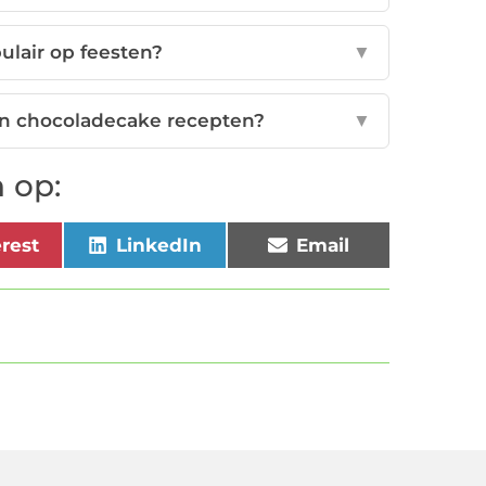
ulair op feesten?
▼
n chocoladecake recepten?
▼
 op:
erest
LinkedIn
Email