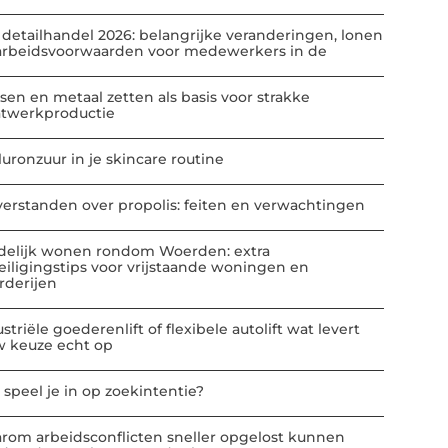
 detailhandel 2026: belangrijke veranderingen, lonen
arbeidsvoorwaarden voor medewerkers in de
sen en metaal zetten als basis voor strakke
atwerkproductie
luronzuur in je skincare routine
verstanden over propolis: feiten en verwachtingen
delijk wonen rondom Woerden: extra
eiligingstips voor vrijstaande woningen en
rderijen
striële goederenlift of flexibele autolift wat levert
w keuze echt op
 speel je in op zoekintentie?
rom arbeidsconflicten sneller opgelost kunnen