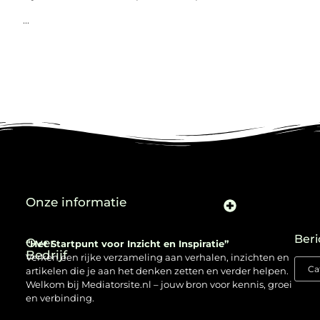
...
Onze informatie
Beri
Over
“Het Startpunt voor Inzicht en Inspiratie”
Bedrijf
Verken een rijke verzameling aan verhalen, inzichten en
artikelen die je aan het denken zetten en verder helpen.
Welkom bij Mediatorsite.nl – jouw bron voor kennis, groei
en verbinding.