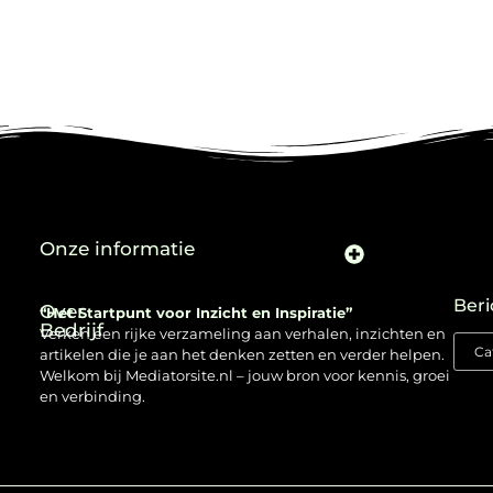
Onze informatie
Beri
Over
“Het Startpunt voor Inzicht en Inspiratie”
Bedrijf
Verken een rijke verzameling aan verhalen, inzichten en
artikelen die je aan het denken zetten en verder helpen.
Welkom bij Mediatorsite.nl – jouw bron voor kennis, groei
en verbinding.