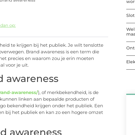
 Brand awareness
wor
Slo
 dan op:
Welk
maa
id te krijgen bij het publiek. Je wilt tenslotte
Ont
overwegen. Brand awareness is een term die
 het precies en waarom zou je erin moeten
Ele
 voor je uit.
d awareness
brand-awareness/
), of merkbekendheid, is de
kunnen linken aan bepaalde producten of
go bekendheid krijgen onder het publiek. Een
wen bij het publiek en kan zo een hogere omzet
and awareness