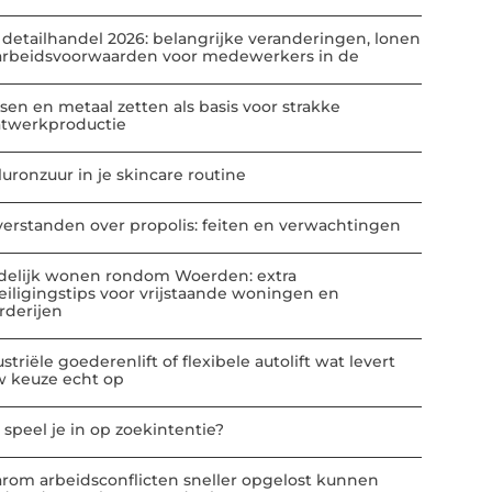
 detailhandel 2026: belangrijke veranderingen, lonen
arbeidsvoorwaarden voor medewerkers in de
sen en metaal zetten als basis voor strakke
atwerkproductie
luronzuur in je skincare routine
verstanden over propolis: feiten en verwachtingen
delijk wonen rondom Woerden: extra
eiligingstips voor vrijstaande woningen en
rderijen
striële goederenlift of flexibele autolift wat levert
w keuze echt op
 speel je in op zoekintentie?
rom arbeidsconflicten sneller opgelost kunnen