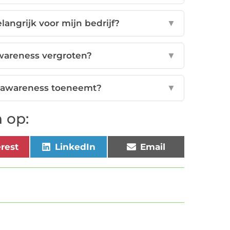
angrijk voor mijn bedrijf?
▼
wareness vergroten?
▼
d awareness toeneemt?
▼
 op:
erest
LinkedIn
Email