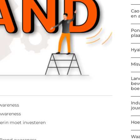
Cao
en 
Pon
pla
Hya
Mis
Lan
bev
boe
Indu
awareness
jou
 awareness
Hoe
erin moet investeren
Waa