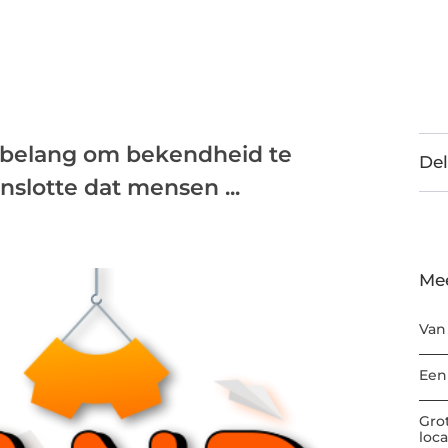
ot belang om bekendheid te
Del
enslotte dat mensen ...
Me
Van
Een
Gro
loc