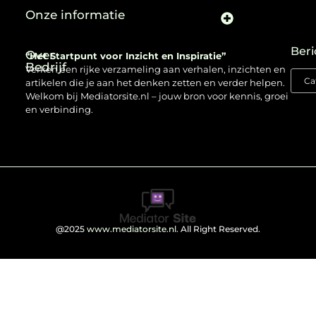
Onze informatie
Beri
Over
“Het Startpunt voor Inzicht en Inspiratie”
Bedrijf
Verken een rijke verzameling aan verhalen, inzichten en
artikelen die je aan het denken zetten en verder helpen.
Welkom bij Mediatorsite.nl – jouw bron voor kennis, groei
en verbinding.
@2025
www.mediatorsite.nl
. All Right Reserved.