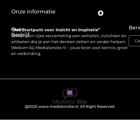
Onze informatie
Beri
Over
“Het Startpunt voor Inzicht en Inspiratie”
Bedrijf
Verken een rijke verzameling aan verhalen, inzichten en
artikelen die je aan het denken zetten en verder helpen.
Welkom bij Mediatorsite.nl – jouw bron voor kennis, groei
en verbinding.
@2025
www.mediatorsite.nl
. All Right Reserved.