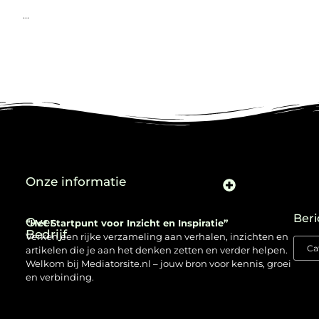
...
Onze informatie
Beri
Over
“Het Startpunt voor Inzicht en Inspiratie”
Bedrijf
Verken een rijke verzameling aan verhalen, inzichten en
artikelen die je aan het denken zetten en verder helpen.
Welkom bij Mediatorsite.nl – jouw bron voor kennis, groei
en verbinding.