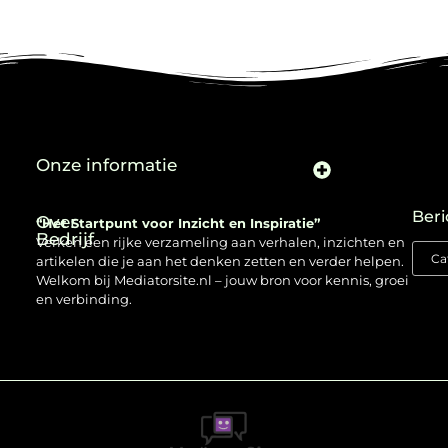
Onze informatie
Beri
Over
“Het Startpunt voor Inzicht en Inspiratie”
Bedrijf
Verken een rijke verzameling aan verhalen, inzichten en
artikelen die je aan het denken zetten en verder helpen.
Welkom bij Mediatorsite.nl – jouw bron voor kennis, groei
en verbinding.