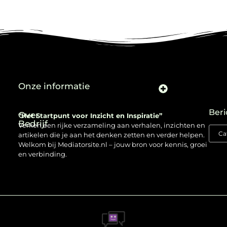
Onze informatie
Beri
Over
“Het Startpunt voor Inzicht en Inspiratie”
Bedrijf
Verken een rijke verzameling aan verhalen, inzichten en
artikelen die je aan het denken zetten en verder helpen.
Welkom bij Mediatorsite.nl – jouw bron voor kennis, groei
en verbinding.