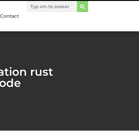
Contact
ation rust
iode