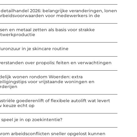
 detailhandel 2026: belangrijke veranderingen, lonen
arbeidsvoorwaarden voor medewerkers in de
sen en metaal zetten als basis voor strakke
atwerkproductie
luronzuur in je skincare routine
verstanden over propolis: feiten en verwachtingen
delijk wonen rondom Woerden: extra
eiligingstips voor vrijstaande woningen en
rderijen
striële goederenlift of flexibele autolift wat levert
w keuze echt op
 speel je in op zoekintentie?
rom arbeidsconflicten sneller opgelost kunnen