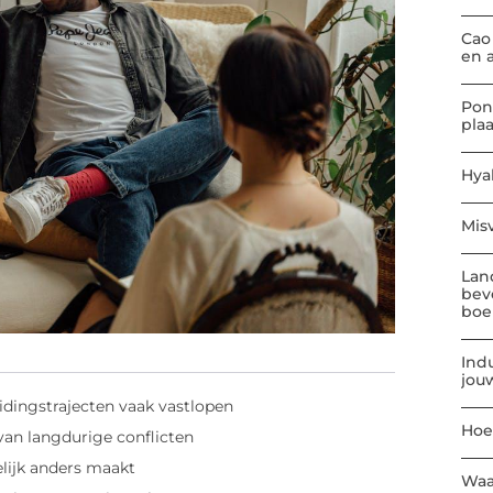
Cao
en 
Pon
pla
Hya
Mis
Lan
bev
boe
Indu
jou
idingstrajecten vaak vastlopen
Hoe
van langdurige conflicten
lijk anders maakt
Waa