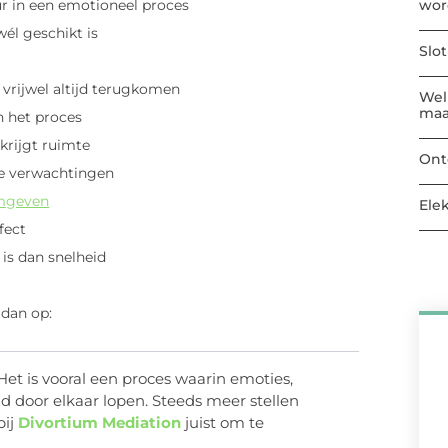
wor
r in een emotioneel proces
él geschikt is
Slo
 vrijwel altijd terugkomen
Welk
maa
in het proces
krijgt ruimte
Ont
he verwachtingen
mgeven
Ele
fect
is dan snelheid
 dan op:
 Het is vooral een proces waarin emoties,
d door elkaar lopen. Steeds meer stellen
bij
Divortium Mediation
juist om te
.