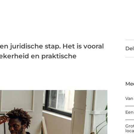
n juridische stap. Het is vooral
Del
ekerheid en praktische
Me
Van
Een
Gro
loc