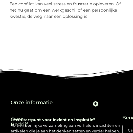
Een conflict kan veel stress en frustratie opleveren. Of
het nu gaat om een werkgeschil of een persoonlijke
kwestie, de weg naar een oplossing is
...
Onze informatie
Beri
Over
“Het Startpunt voor Inzicht en Inspiratie”
Bedrijf
Verken een rijke verzameling aan verhalen, inzichten en
artikelen die je aan het denken zetten en verder helpen.